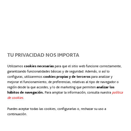
Actualmente, la plantilla de ACCIONA Energía en
México asciende a 226 personas, lo que pone de
manifiesto el destacado efecto generador de
empleo de la actividad de la compañía más allá de
su propio equipo de empleados.
TU PRIVACIDAD NOS IMPORTA
Desarrollo comunitario
Utilizamos
cookies necesarias
para que el sitio web funcione correctamente,
garantizando funcionalidades básicas y de seguridad. Además, si así lo
configuras, utilizaremos
cookies propias y de terceros
para analizar y
mejorar el funcionamiento; de preferencias, relativas al tipo de navegador o
El estudio de EY recoge también otros aspectos
región desde la que accedes; y/o de marketing que permiten
analizar los
vinculados al impacto de las actividades de
hábitos de navegación.
Para ampliar la información, consulta nuestra
política
de cookies
se abre en una pestaña nueva
.
ACCIONA Energía en la comunidad. Así, por
ejemplo, cifra en más de 837.000 US$ la inversión
Puedes aceptar todas las cookies, configurarlas o, rechazar su uso a
continuación.
realizada por la compañía desde 2010 en programas
de promoción de la salud, la educación, la