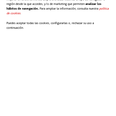
región desde la que accedes; y/o de marketing que permiten
analizar los
hábitos de navegación.
Para ampliar la información, consulta nuestra
política
de cookies
se abre en una pestaña nueva
.
Puedes aceptar todas las cookies, configurarlas o, rechazar su uso a
continuación.