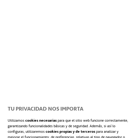
de los Aguilones y el Islote de Escombreras que lo
rodea, un dique perimetral de 580,60 m de
longitud, y un embarcadero paralelo a un dique
existente.
Año de finalización de la construcción:
2004
TU PRIVACIDAD NOS IMPORTA
Utilizamos
cookies necesarias
para que el sitio web funcione correctamente,
garantizando funcionalidades básicas y de seguridad. Además, si así lo
configuras, utilizaremos
cookies propias y de terceros
para analizar y
mejorar el funcionamiento; de preferencias, relativas al tipo de navegador o