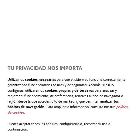
La plataforma digital realizará un seguimiento
próximo al tiempo real de las operaciones realizadas
por la maquinaria, permitiendo así monitorizar de
forma remota el progreso de los movimientos de
tierras, detectar desviaciones respecto a la
planificación original, analizar la productividad y los
indicadores claves de rendimiento, y detectar
TU PRIVACIDAD NOS IMPORTA
oportunidades para la optimización de las
operaciones.
Utilizamos
cookies necesarias
para que el sitio web funcione correctamente,
garantizando funcionalidades básicas y de seguridad. Además, si así lo
Duración
configuras, utilizaremos
cookies propias y de terceros
para analizar y
Mayo 2019 – Julio 2022 (39 meses)
mejorar el funcionamiento; de preferencias, relativas al tipo de navegador o
región desde la que accedes; y/o de marketing que permiten
analizar los
Web del proyecto
hábitos de navegación.
Para ampliar la información, consulta nuestra
política
de cookies
.
https://arrowhead.eu/arrowheadtools/
Puedes aceptar todas las cookies, configurarlas o, rechazar su uso a
continuación.