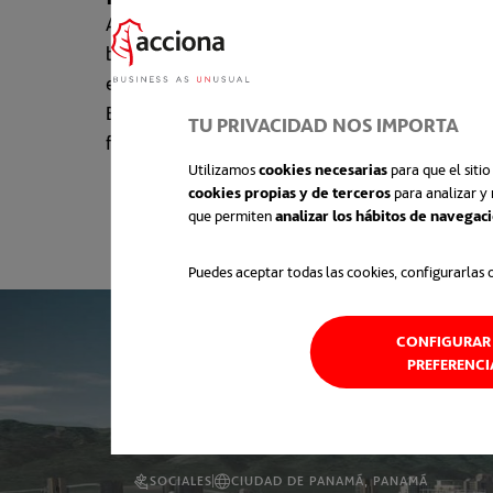
ACCIONA ha integrado un
innovador sistema 
baterías de iones de litio de larga duración y
en la construcción del hospital.
Este enfoque reduce de manera significativa l
TU PRIVACIDAD NOS IMPORTA
fósil y las emisiones de gases contaminantes.
Utilizamos
cookies necesarias
para que el siti
cookies propias y de terceros
para analizar y 
que permiten
analizar los hábitos de navegac
Puedes aceptar todas las cookies, configurarlas 
CONFIGURAR 
PREFERENCI