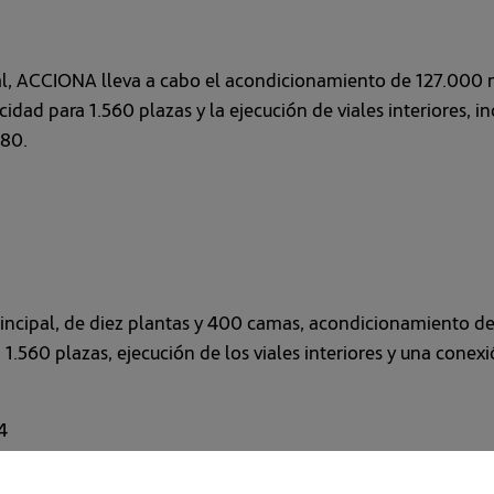
pal, ACCIONA lleva a cabo el acondicionamiento de 127.000 
dad para 1.560 plazas y la ejecución de viales interiores, in
380.
rincipal, de diez plantas y 400 camas, acondicionamiento d
.560 plazas, ejecución de los viales interiores y una conexió
4
ZACIÓN