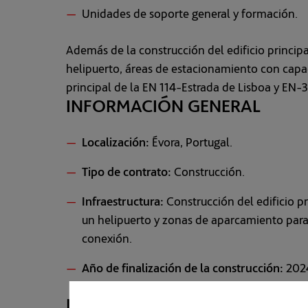
Unidades de soporte general y formación.
Además de la construcción del edificio princi
helipuerto, áreas de estacionamiento con capaci
principal de la EN 114-Estrada de Lisboa y EN-
INFORMACIÓN GENERAL
Localización:
Évora, Portugal.
Tipo de contrato:
Construcción.
Infraestructura:
Construcción del edificio p
un helipuerto y zonas de aparcamiento para 1
conexión.
Año de finalización de la construcción:
202
INICIATIVAS DE DESCARBONI