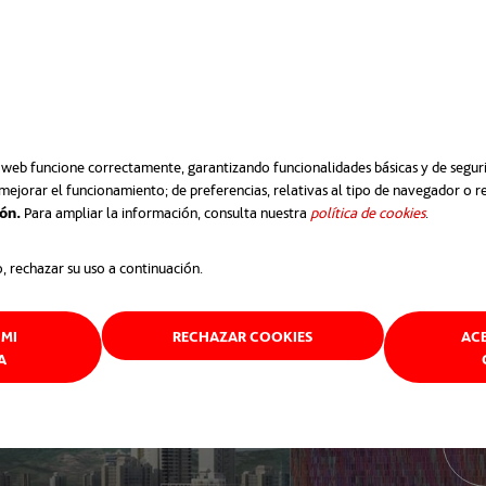
de almacenamiento energético
en el desarrollo del proyect
 bajo mantenimiento, junto a un generador de 100 kVa, abast
a huella medioambiental asociada al consumo energético de 
o web funcione correctamente, garantizando funcionalidades básicas y de segurid
mejorar el funcionamiento; de preferencias, relativas al tipo de navegador o 
ión.
Para ampliar la información, consulta nuestra
política de cookies
se abre e
.
o, rechazar su uso a continuación.
MI
RECHAZAR COOKIES
AC
A