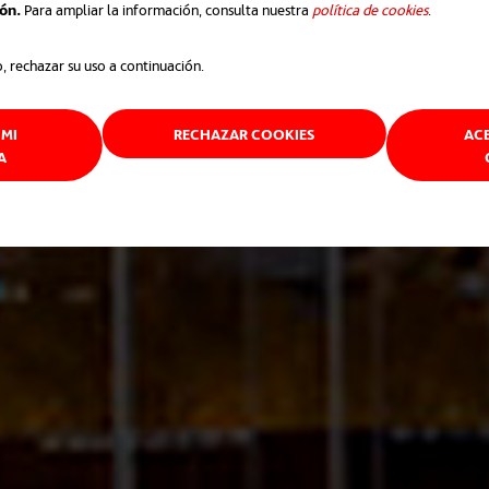
ión.
Para ampliar la información, consulta nuestra
política de cookies
se abre e
.
o, rechazar su uso a continuación.
MI
RECHAZAR COOKIES
AC
A